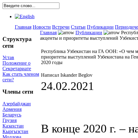
Главная
Новости
Встречи
Статьи
Публикации
Периодиче
Главная
Публикации
Республ
акценты и приоритеты выступлений Узбекист
Структура
сети
Республика Узбекистан на ГА ООН: «О чем 
приоритеты выступлений Узбекистана на Ген
Устав
2020 годы
Положение о
Секретариате
Как стать членом
Написал Iskander Beglov
сети?
24.02.2021
Члены сети
Азербайджан
Армения
Беларусь
Грузия
В конце 2020 г. – н
Казахстан
Кыргызстан
Молдова