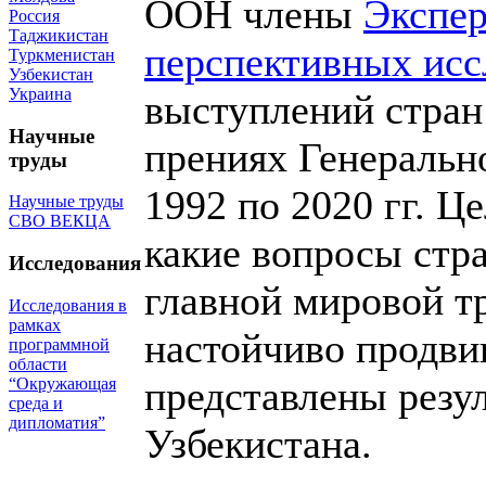
ООН члены
Экспе
Россия
Таджикистан
перспективных исс
Туркменистан
Узбекистан
Украина
выступлений стран
Научные
прениях Генеральн
труды
1992 по 2020 гг. Ц
Научные труды
СВО ВЕКЦА
какие вопросы стр
Исследования
главной мировой т
Исследования в
рамках
настойчиво продви
программной
области
представлены резу
“Окружающая
среда и
дипломатия”
Узбекистана.