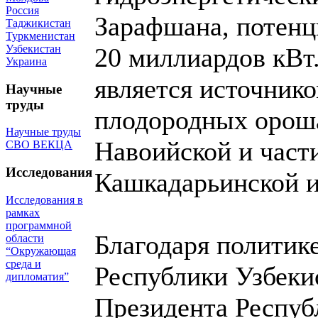
Россия
Зарафшана, потенц
Таджикистан
Туркменистан
Узбекистан
20 миллиардов кВт.
Украина
является источнико
Научные
труды
плодородных орош
Научные труды
Навоийской и част
СВО ВЕКЦА
Исследования
Кашкадарьинской и
Исследования в
рамках
программной
Благодаря политик
области
“Окружающая
среда и
Республики Узбеки
дипломатия”
Президента Респу