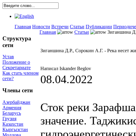
Главная
Новости
Встречи
Статьи
Публикации
Периодиче
Главная
Статьи
Зиганшина Д.Р
Структура
сети
Зиганшина Д.Р., Сорокин А.Г. - Река несет ж
Устав
Положение о
Секретариате
Написал Iskander Beglov
Как стать членом
08.04.2022
сети?
Члены сети
Азербайджан
Сток реки Зарафша
Армения
Беларусь
значение. Таджики
Грузия
Казахстан
Кыргызстан
гидроэнергетическ
Молдова