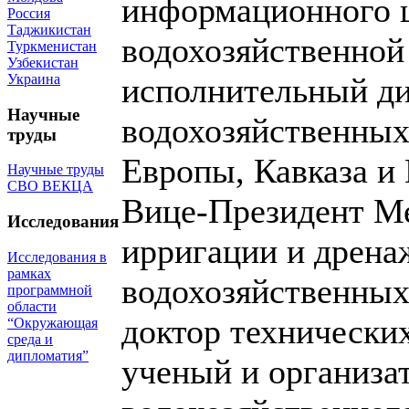
информационного 
Россия
Таджикистан
водохозяйственной
Туркменистан
Узбекистан
Украина
исполнительный ди
Научные
водохозяйственных
труды
Европы, Кавказа и
Научные труды
СВО ВЕКЦА
Вице-Президент М
Исследования
ирригации и дрена
Исследования в
рамках
водохозяйственных
программной
области
доктор технически
“Окружающая
среда и
дипломатия”
ученый и организа