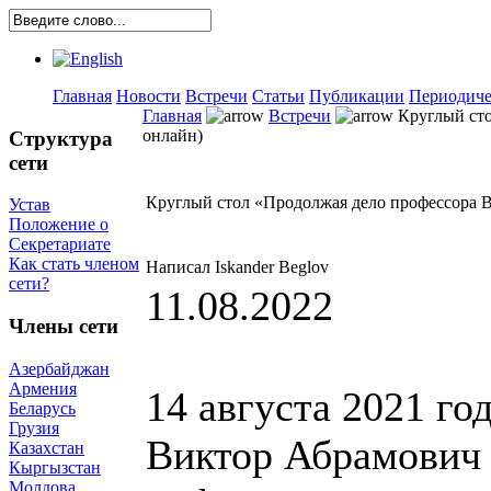
Главная
Новости
Встречи
Статьи
Публикации
Периодиче
Главная
Встречи
Круглый стол
онлайн)
Структура
сети
Круглый стол «Продолжая дело профессора В.А
Устав
Положение о
Секретариате
Как стать членом
Написал Iskander Beglov
сети?
11.08.2022
Члены сети
Азербайджан
Армения
14 августа 2021 го
Беларусь
Грузия
Виктор Абрамович 
Казахстан
Кыргызстан
Молдова