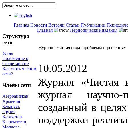
Главная
Новости
Встречи
Статьи
Публикации
Периодиче
Главная
Периодические издания
Структура
сети
Журнал «Чистая вода: проблемы и решения»
Устав
Положение о
Секретариате
10.05.2012
Как стать членом
сети?
Журнал «Чистая 
Члены сети
журнал научно-п
Азербайджан
Армения
созданный в целя
Беларусь
Грузия
поддержки реализа
Казахстан
Кыргызстан
Молдова