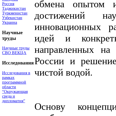
обмена опытом и
Россия
Таджикистан
достижений на
Туркменистан
Узбекистан
Украина
инновационных ра
Научные
идей и конкрет
труды
направленных на 
Научные труды
СВО ВЕКЦА
России и решение
Исследования
чистой водой.
Исследования в
рамках
программной
области
“Окружающая
среда и
дипломатия”
Основу концепц