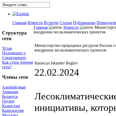
Главная
Новости
Встречи
Статьи
Публикации
Периодиче
Главная
Новости
Министерств
внедрения лесоклиматических проектов
Структура
сети
Министерство природных ресурсов России го
Устав
внедрения лесоклиматических проектов
Положение о
Секретариате
Как стать членом
Написал Iskander Beglov
сети?
22.02.2024
Члены сети
Азербайджан
Армения
Лесоклиматические
Беларусь
Грузия
инициативы, котор
Казахстан
Кыргызстан
Молдова