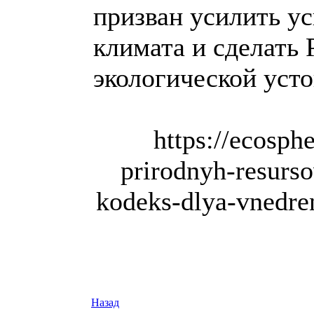
призван усилить у
климата и сделать
экологической уст
https://ecosph
prirodnyh-resurso
kodeks-dlya-vnedren
Назад