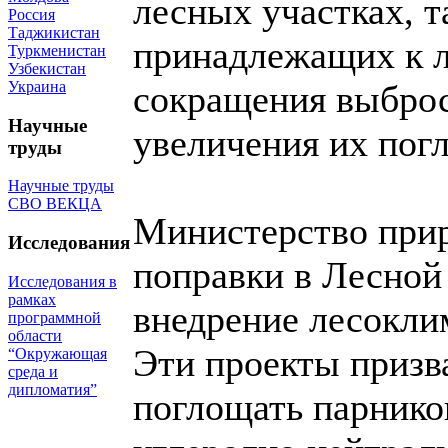
лесных участках, т
Россия
Таджикистан
принадлежащих к л
Туркменистан
Узбекистан
Украина
сокращения выброс
Научные
увеличения их пог
труды
Научные труды
СВО ВЕКЦА
Министерство прир
Исследования
поправки в Лесной
Исследования в
рамках
внедрение лесокли
программной
области
Эти проекты призв
“Окружающая
среда и
дипломатия”
поглощать парнико