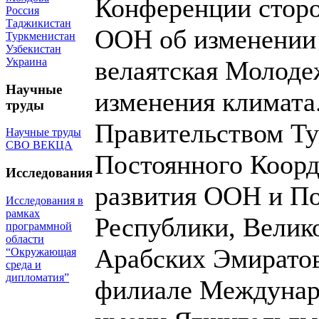
Конференции сторо
Россия
Таджикистан
ООН об изменении 
Туркменистан
Узбекистан
Украина
велаятская Молоде
Научные
изменения климата
труды
Правительством Ту
Научные труды
СВО ВЕКЦА
Постоянного Коор
Исследования
развития ООН и П
Исследования в
рамках
Республики, Велик
программной
области
Арабских Эмиратов
“Окружающая
среда и
дипломатия”
филиале Междунаро