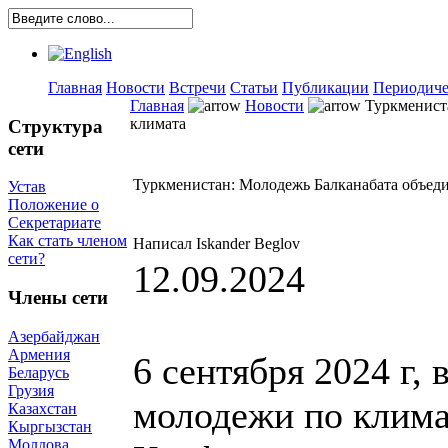
Главная
Новости
Встречи
Статьи
Публикации
Периодиче
Главная
Новости
Туркмениста
климата
Структура
сети
Туркменистан: Молодежь Балканабата объеди
Устав
Положение о
Секретариате
Как стать членом
Написал Iskander Beglov
сети?
12.09.2024
Члены сети
Азербайджан
Армения
6 сентября 2024 г,
Беларусь
Грузия
молодежи по клима
Казахстан
Кыргызстан
Молдова