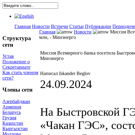
Главная
Новости
Встречи
Статьи
Публикации
Периодиче
Главная
Новости
Миссия Всем
млн, - Минэнерго
Структура
сети
Миссия Всемирного банка посетила Быстровск
Устав
Минэнерго
Положение о
Секретариате
Как стать членом
Написал Iskander Beglov
сети?
24.09.2024
Члены сети
Азербайджан
Армения
На Быстровской Г
Беларусь
Грузия
«Чакан ГЭС», сост
Казахстан
Кыргызстан
Молдова