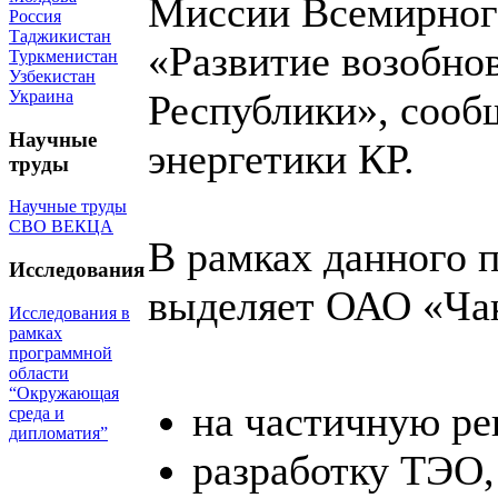
Миссии Всемирного
Россия
Таджикистан
«Развитие возобно
Туркменистан
Узбекистан
Украина
Республики», сооб
Научные
энергетики КР.
труды
Научные труды
СВО ВЕКЦА
В рамках данного 
Исследования
выделяет ОАО «Чак
Исследования в
рамках
программной
области
“Окружающая
на частичную р
среда и
дипломатия”
разработку ТЭО,