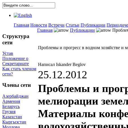
Главная
Новости
Встречи
Статьи
Публикации
Периодиче
Главная
Публикации
Проблем
Структура
сети
Проблемы и прогресс в водном хозяйстве и 
Устав
Положение о
Секретариате
Написал Iskander Beglov
Как стать членом
25.12.2012
сети?
Члены сети
Проблемы и прогр
Азербайджан
мелиорации земел
Армения
Беларусь
Материалы конфе
Грузия
Казахстан
Кыргызстан
водохозяйственны
Молдова