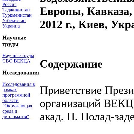
Россия
Европы, Кавказа,
Таджикистан
Туркменистан
Узбекистан
2012 г., Киев, Ук
Украина
Научные
труды
Научные труды
Содержание
СВО ВЕКЦА
Исследования
Исследования в
Приветствие Прези
рамках
программной
организаций ВЕК
области
“Окружающая
среда и
акад. П. Полад-зад
дипломатия”