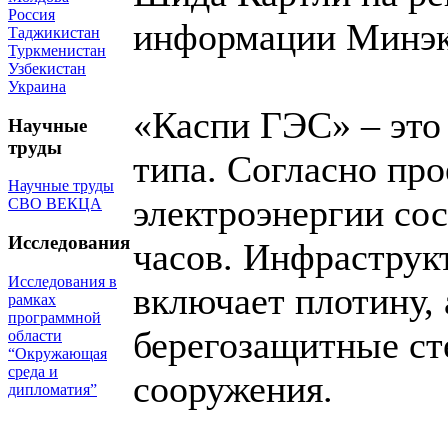
Россия
информации Минэк
Таджикистан
Туркменистан
Узбекистан
Украина
«Каспи ГЭС» – это
Научные
труды
типа. Согласно про
Научные труды
электроэнергии сос
СВО ВЕКЦА
Исследования
часов. Инфраструк
Исследования в
включает плотину, 
рамках
программной
берегозащитные с
области
“Окружающая
среда и
сооружения.
дипломатия”