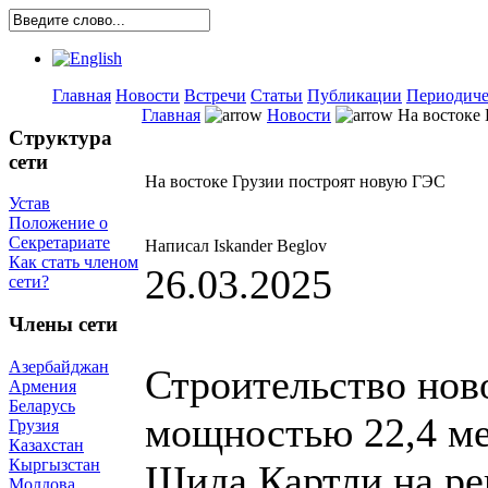
Главная
Новости
Встречи
Статьи
Публикации
Периодиче
Главная
Новости
На востоке 
Структура
сети
На востоке Грузии построят новую ГЭС
Устав
Положение о
Секретариате
Написал Iskander Beglov
Как стать членом
26.03.2025
сети?
Члены сети
Азербайджан
Строительство нов
Армения
Беларусь
мощностью 22,4 ме
Грузия
Казахстан
Кыргызстан
Шида Картли на рек
Молдова