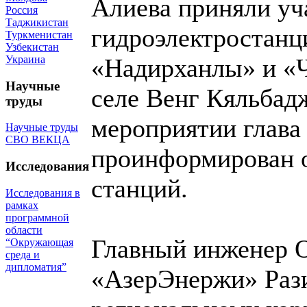
Алиева приняли уч
Россия
Таджикистан
гидроэлектростанц
Туркменистан
Узбекистан
Украина
«Надирханлы» и «
Научные
селе Венг Кяльбад
труды
мероприятии глава
Научные труды
СВО ВЕКЦА
проинформирован о
Исследования
станций.
Исследования в
рамках
программной
области
Главный инженер 
“Окружающая
среда и
дипломатия”
«АзерЭнержи» Рази