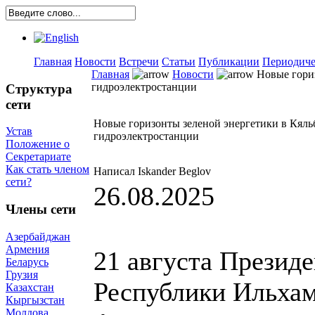
Главная
Новости
Встречи
Статьи
Публикации
Периодиче
Главная
Новости
Новые гориз
гидроэлектростанции
Структура
сети
Новые горизонты зеленой энергетики в Кяль
Устав
гидроэлектростанции
Положение о
Секретариате
Как стать членом
Написал Iskander Beglov
сети?
26.08.2025
Члены сети
Азербайджан
Армения
21 августа Презид
Беларусь
Грузия
Республики Ильхам
Казахстан
Кыргызстан
Молдова