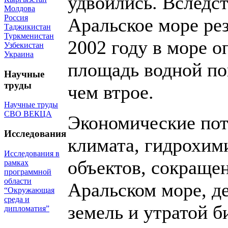
удвоились. Вследст
Молдова
Россия
Аральское море рез
Таджикистан
Туркменистан
2002 году в море о
Узбекистан
Украина
площадь водной по
Научные
труды
чем втрое.
Научные труды
СВО ВЕКЦА
Экономические пот
Исследования
климата, гидрохим
Исследования в
объектов, сокраще
рамках
программной
области
Аральском море, де
“Окружающая
среда и
земель и утратой б
дипломатия”