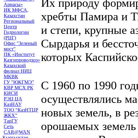
Их природу форми
Арнасы»
ИК МФСА,
хребты Памира и 
Казахстан
Региональный
и степи, крупные а
Центр
Гидрологии
(РЦГ)
Сырдарья и бессто
Офис "Зеленый
мост"
которых Каспийско
ПК «Институт
Казгипроводхоз»
Казахский
филиал НИЦ
МКВК
С 1960 по 1990 год
ГУ "ЮКГМЭ"
КВР МСХ РК
КИСИ
осуществлялись м
РЭЦ ЦА
КазНАУ
новых земель, в ре
ТОО “КазНТЦР
ЖКХ”
ТарГУ
орошаемых земель 
Сеть
CAR@WAN
Кыргызстан