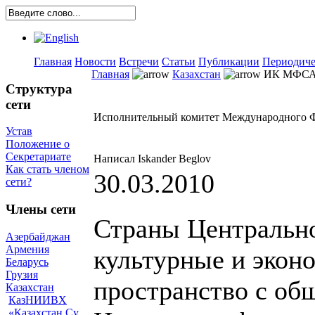
Главная
Новости
Встречи
Статьи
Публикации
Периодиче
Главная
Казахстан
ИК МФСА,
Структура
сети
Исполнительный комитет Международного Ф
Устав
Положение о
Секретариате
Написал Iskander Beglov
Как стать членом
30.03.2010
сети?
Члены сети
Страны Центрально
Азербайджан
Армения
культурные и экон
Беларусь
Грузия
пространство с об
Казахстан
КазНИИВХ
«Казахстан Су