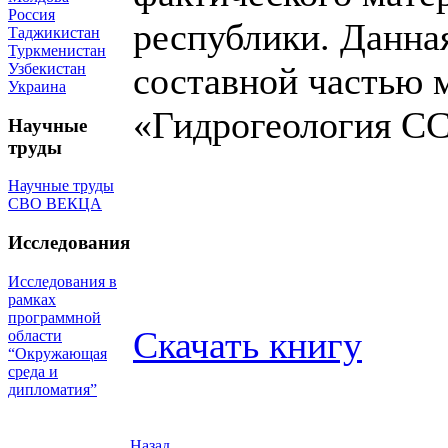
Россия
республики. Данна
Таджикистан
Туркменистан
Узбекистан
составной частью 
Украина
«Гидрогеология С
Научные
труды
Научные труды
СВО ВЕКЦА
Исследования
Исследования в
рамках
программной
Скачать книгу
области
“Окружающая
среда и
дипломатия”
Назад