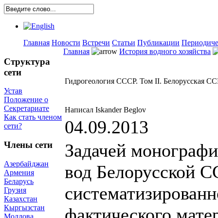
Главная
Новости
Встречи
Статьи
Публикации
Периодиче
Главная
История водного хозяйства
Структура
сети
Гидрогеология СССР. Том II. Белорусская СС
Устав
Положение о
Секретариате
Написал Iskander Beglov
Как стать членом
04.09.2013
сети?
Члены сети
Задачей монографи
Азербайджан
вод Белорусской С
Армения
Беларусь
систематизированн
Грузия
Казахстан
Кыргызстан
фактического мате
Молдова