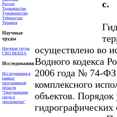
с.
Россия
Таджикистан
Туркменистан
Узбекистан
Украина
Гид
Научные
тер
труды
осуществлено во ис
Научные труды
СВО ВЕКЦА
Водного кодекса Р
Исследования
2006 года № 74-ФЗ 
Исследования в
рамках
комплексного испо
программной
области
“Окружающая
объектов. Порядок
среда и
дипломатия”
гидрографических 