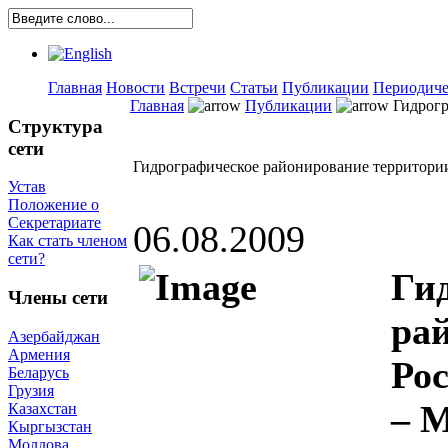
Главная
Новости
Встречи
Статьи
Публикации
Периодиче
Главная
Публикации
Гидрогр
Структура
сети
Гидрографическое районирование территории
Устав
Положение о
Секретариате
06.08.2009
Как стать членом
сети?
Ги
Члены сети
ра
Азербайджан
Армения
Рос
Беларусь
Грузия
– М
Казахстан
Кыргызстан
Молдова