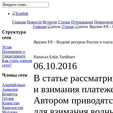
Главная
Новости
Встречи
Статьи
Публикации
Периодиче
Главная
Статьи
Ярулин Р.Р. -
Структура
сети
Ярулин Р.Р. - Водные ресурсы России и плата
Устав
Положение о
Секретариате
Написал Erkin Turdibaev
Как стать членом
06.10.2016
сети?
Члены сети
В статье рассматр
Азербайджан
и взимания платеже
Армения
Беларусь
Автором приводятс
Грузия
Казахстан
Кыргызстан
для взимания водн
Молдова