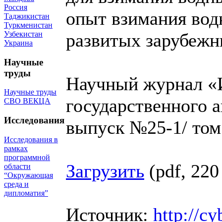
Россия
опыт взимания вод
Таджикистан
Туркменистан
Узбекистан
развитых зарубежн
Украина
Научные
труды
Научный журнал «
Научные труды
государственного а
СВО ВЕКЦА
Исследования
выпуск №25-1/ том 
Исследования в
рамках
программной
Загрузить
(pdf, 22
области
“Окружающая
среда и
дипломатия”
Источник:
http://cy