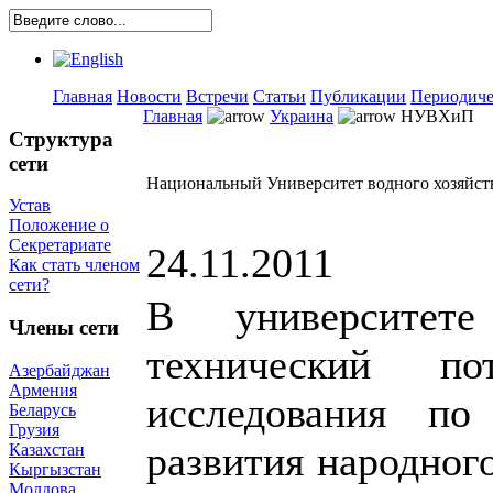
Главная
Новости
Встречи
Статьи
Публикации
Периодиче
Главная
Украина
НУВХиП
Структура
сети
Национальный Университет водного хозяйст
Устав
Положение о
Секретариате
24.11.2011
Как стать членом
сети?
В университет
Члены сети
технический по
Азербайджан
Армения
исследования по
Беларусь
Грузия
развития народного
Казахстан
Кыргызстан
Молдова