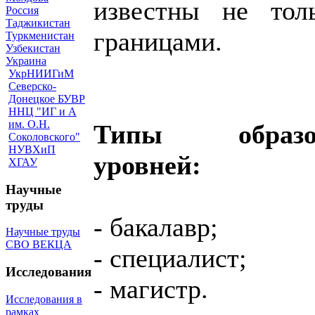
известны не тол
Россия
Таджикистан
границами.
Туркменистан
Узбекистан
Украина
УкрНИИГиМ
Северско-
Донецкое БУВР
ННЦ "ИГ и А
им. О.Н.
Типы образова
Соколовского"
НУВХиП
уровней:
ХГАУ
Научные
труды
- бакалавр;
Научные труды
СВО ВЕКЦА
- специалист;
Исследования
- магистр.
Исследования в
рамках