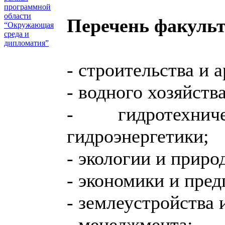
программной
области
Перечень факульт
“Окружающая
среда и
дипломатия”
- строительства и 
- водного хозяйства
- гидротехнич
гидроэнергетики;
- экологии и приро
- экономики и пре
- землеустройства 
- менеджмента;