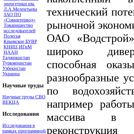
энергетики им.
технический пот
Л.А.Мелентьева
ЗАО ПО
«Совинтервод»
рыночной эконом
Товарищество
исследователей
ОАО «Водстрой»
Полесья
Крымское БУВР
КНИЦ ИГиМ
широко диверс
НААН
Таджикистан
способная оказ
Туркменистан
Узбекистан
Украина
разнообразные у
Научные труды
по водохозяйст
Научные труды СВО
например работ
ВЕКЦА
массива в Р
Исследования
Исследования в
реконструкци
рамках программной