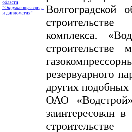
области
Волгоградской о
“Окружающая среда
и дипломатия”
строительств
комплекса. «Во
строительстве м
газокомпресс
резервуарного па
других подобных 
ОАО «Водстрой»
заинтересован в
строительс