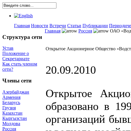
Главная
Новости
Встречи
Статьи
Публикации
Периодиче
Главная
Россия
ОАО «Вод
Структура сети
Устав
Открытое Акционерное Общество «Водс
Положение о
Секретариате
Как стать членом
20.09.2010
сети?
Члены сети
Открытое Акцио
Азербайджан
Армения
Беларусь
образовано в 19
Грузия
Казахстан
организаций быв
Кыргызстан
Молдова
Россия