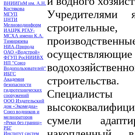
и водного хозяйс
ВНИИГиМ им. А.Н.
Костякова
Учредителями я
МГУП
ЦНТИ
строительные
Мелиоводинформ
ИАЦРК РГАУ-
МСХА имени К.А.
производственн
Тимирязева
НИА-Природа
осуществляю
ОАО «Водстрой»
ФГУП РосНИИВХ
НП "Союз
водохозяйственн
Водопользователей"
ИБГС
строительства.
Академия
безопасности
гидротехнических
Специалист
сооружений
ООО Издательский
высококвалифи
дом «Экомедиа»
Союз водников и
сумели адапт
мелиораторов
«Реки без границ»
РБГ
накопленный 
Институт систем