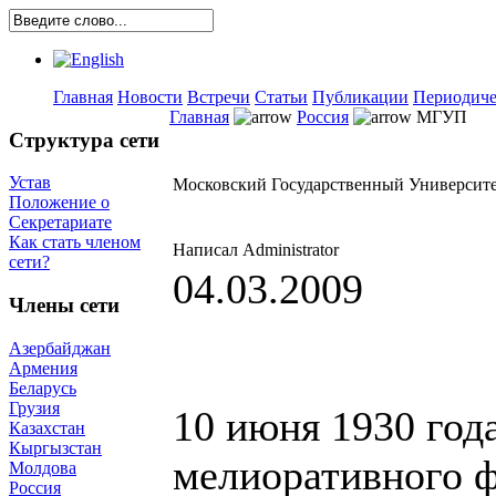
Главная
Новости
Встречи
Статьи
Публикации
Периодиче
Главная
Россия
МГУП
Структура сети
Устав
Московский Государственный Университе
Положение о
Секретариате
Как стать членом
Написал Administrator
сети?
04.03.2009
Члены сети
Азербайджан
Армения
Беларусь
Грузия
10 июня 1930 год
Казахстан
Кыргызстан
мелиоративного ф
Молдова
Россия