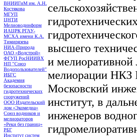
ВНИИГиМ им. А.Н.
сельскохозяйстве
Костякова
МГУП
гидротехнически
ЦНТИ
Мелиоводинформ
ИАЦРК РГАУ-
гидротехническог
МСХА имени К.А.
Тимирязева
высшего техничес
НИА-Природа
ОАО «Водстрой»
и мелиоративной 
ФГУП РосНИИВХ
НП "Союз
Водопользователей"
мелиорации НКЗ 
ИБГС
Академия
Московский инже
безопасности
гидротехнических
сооружений
институт, в даль
ООО Издательский
дом «Экомедиа»
инженеров водног
Союз водников и
мелиораторов
«Реки без границ»
гидромелиоратив
РБГ
Институт систем