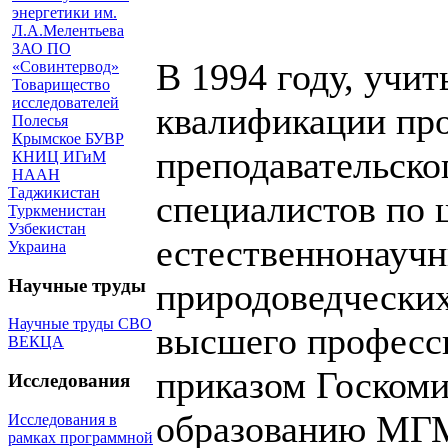
энергетики им.
Л.А.Мелентьева
ЗАО ПО
В 1994 году, учи
«Совинтервод»
Товарищество
исследователей
квалификации пр
Полесья
Крымское БУВР
преподавательско
КНИЦ ИГиМ
НААН
Таджикистан
специалистов по 
Туркменистан
Узбекистан
естественнонаучн
Украина
Научные труды
природоведческих
Научные труды СВО
высшего професси
ВЕКЦА
приказом Госком
Исследования
образованию МГМ
Исследования в
рамках программной