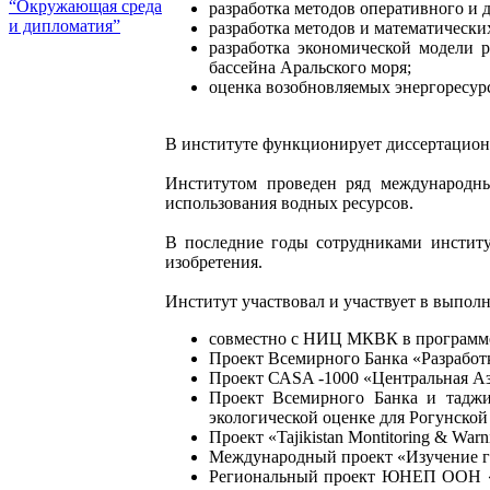
“Окружающая среда
разработка методов оперативного и 
и дипломатия”
разработка методов и математическ
разработка экономической модели 
бассейна Аральского моря;
оценка возобновляемых энергоресур
В институте функционирует диссертационн
Институтом проведен ряд международны
использования водных ресурсов.
В последние годы сотрудниками институ
изобретения.
Институт участвовал и участвует в выпо
совместно с НИЦ МКВК в программе «
Проект Всемирного Банка «Разработ
Проект САSA -1000 «Центральная Ази
Проект Всемирного Банка и тадж
экологической оценке для Рогунской 
Проект «Tajikistan Montitoring & Warni
Международный проект «Изучение ги
Региональный проект ЮНЕП ООН «Ра