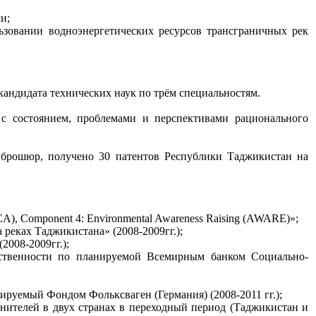
и;
ьзовании водноэнергетических ресурсов трансграничных рек
кандидата технических наук по трём специальностям.
с состоянием, проблемами и перспективами рационального
 брошюр, получено 30 патентов Республики Таджикистан на
A), Component 4: Environmental Awareness Raising (AWARE)»;
реках Таджикистана» (2008-2009гг.);
2008-2009гг.);
твенности по планируемой Всемирным банком Социально-
руемый Фондом Фольксваген (Германия) (2008-2011 гг.);
ителей в двух странах в переходный период (Таджикистан и