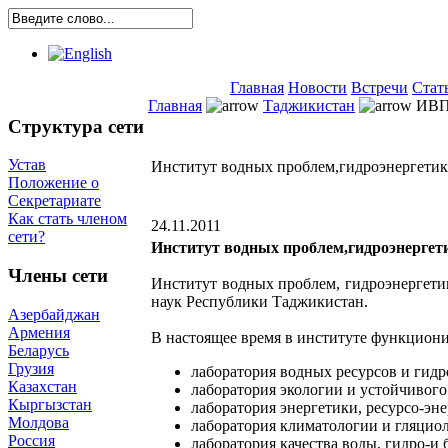
Главная
Новости
Встречи
Стат
Главная
Таджикистан
ИВП
Структура сети
Устав
Институт водных проблем,гидроэнергети
Положение о
Секретариате
Как стать членом
24.11.2011
сети?
Институт водных проблем,гидроэнергет
Члены сети
Институт водных проблем, гидроэнергети
наук Республики Таджикистан.
Азербайджан
Армения
В настоящее время в институте функцион
Беларусь
Грузия
лаборатория водных ресурсов и гидр
Казахстан
лаборатория экологии и устойчивого
Кыргызстан
лаборатория энергетики, ресурсо-эн
Молдова
лаборатория климатологии и гляцио
Россия
лаборатория качества воды, гидро-и