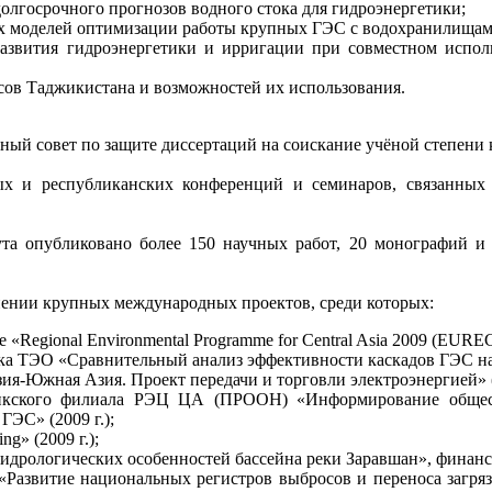
долгосрочного прогнозов водного стока для гидроэнергетики;
их моделей оптимизации работы крупных ГЭС с водохранилищам
развития гидроэнергетики и ирригации при совместном испол
сов Таджикистана и возможностей их использования.
ый совет по защите диссертаций на соискание учёной степени 
х и республиканских конференций и семинаров, связанных 
та опубликовано более 150 научных работ, 20 монографий и
лнении крупных международных проектов, среди которых:
Regional Environmental Programme for Central Asia 2009 (EUREC
ка ТЭО «Сравнительный анализ эффективности каскадов ГЭС на 
я-Южная Азия. Проект передачи и торговли электроэнергией» (
икского филиала РЭЦ ЦА (ПРООН) «Информирование общес
ГЭС» (2009 г.);
ng» (2009 г.);
дрологических особенностей бассейна реки Заравшан», финанси
звитие национальных регистров выбросов и переноса загрязн