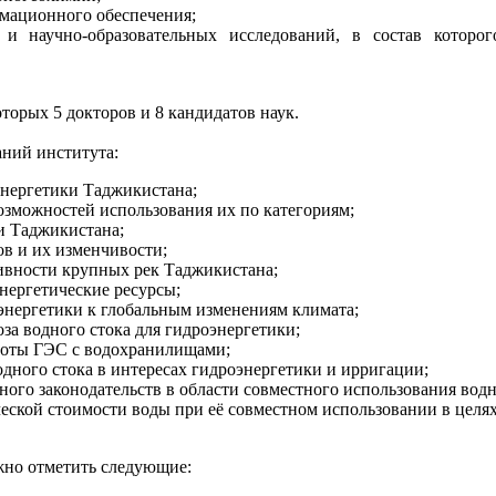
мационного обеспечения;
и научно-образовательных исследований, в состав которог
оторых 5 докторов и 8 кандидатов наук.
ний института:
энергетики Таджикистана;
озможностей использования их по категориям;
и Таджикистана;
ов и их изменчивости;
ивности крупных рек Таджикистана;
нергетические ресурсы;
энергетики к глобальным изменениям климата;
за водного стока для гидроэнергетики;
боты ГЭС с водохранилищами;
одного стока в интересах гидроэнергетики и ирригации;
ого законодательств в области совместного использования водн
еской стоимости воды при её совместном использовании в целя
жно отметить следующие: