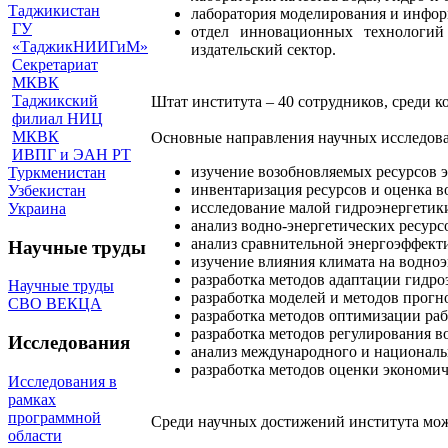
Таджикистан
лаборатория моделирования и инфор
ГУ
отдел инновационных технологий 
«ТаджикНИИГиМ»
издательский сектор.
Секретариат
МКВК
Таджикский
Штат института – 40 сотрудников, среди к
филиал НИЦ
МКВК
Основные направления научных исследова
ИВПГ и ЭАН РТ
изучение возобновляемых ресурсов 
Туркменистан
инвентаризация ресурсов и оценка в
Узбекистан
исследование малой гидроэнергетик
Украина
анализ водно-энергетических ресурс
анализ сравнительной энергоэффект
Научные труды
изучение влияния климата на водноэ
разработка методов адаптации гидро
Научные труды
разработка моделей и методов прогно
СВО ВЕКЦА
разработка методов оптимизации ра
разработка методов регулирования в
Исследования
анализ международного и национальн
разработка методов оценки экономич
Исследования в
рамках
программной
Среди научных достижений института мо
области