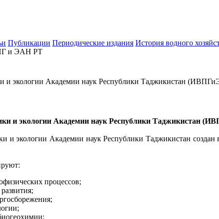
ьи
Публикации
Периодические издания
История водного хозяйс
Г и ЭАН РТ
ки и экологии Академии наук Республики Таджикистан (ИВПГ
ики и экологии Академии наук Республики Таджикистан (ИВ
ки и экологии Академии наук Республики Таджикистан создан в
ируют:
офизических процессов;
 развития;
ергосборежения;
логии;
 биогеохимии;