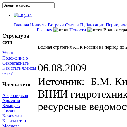
Главная
Новости
Встречи
Статьи
Публикации
Периодиче
Главная
Новости
Водная стра
Структура
сети
Водная стратегия АПК России на период до 2
Устав
Положение о
Секретариате
06.08.2009
Как стать членом
сети?
Источник: Б.М. Киз
Члены сети
ВНИИ гидротехник
Азербайджан
Армения
ресурсные ведомос
Беларусь
Грузия
Казахстан
Кыргызстан
Молдова