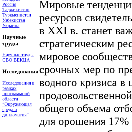
Мировые тенденци
Россия
Таджикистан
ресурсов свидетель
Туркменистан
Узбекистан
Украина
в ХХI в. станет в
Научные
стратегическим ре
труды
мировое сообществ
Научные труды
СВО ВЕКЦА
срочных мер по пр
Исследования
водного кризиса в 
Исследования в
рамках
продовольственной
программной
области
“Окружающая
общего объема отб
среда и
дипломатия”
для орошения 17% 