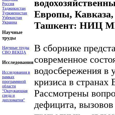
водохозяйственны
Россия
Таджикистан
Европы, Кавказа, 
Туркменистан
Узбекистан
Украина
Ташкент: НИЦ МКВ
Научные
труды
В сборнике предст
Научные труды
СВО ВЕКЦА
современное состоя
Исследования
водосбережения в 
Исследования в
рамках
кризиса в странах
программной
области
Рассмотрены вопро
“Окружающая
среда и
дипломатия”
дефицита, вызовов 