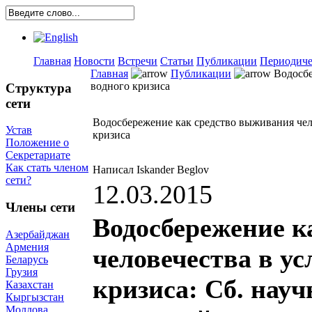
Главная
Новости
Встречи
Статьи
Публикации
Периодиче
Главная
Публикации
Водосбе
водного кризиса
Структура
сети
Водосбережение как средство выживания чел
Устав
кризиса
Положение о
Секретариате
Как стать членом
Написал Iskander Beglov
сети?
12.03.2015
Члены сети
Водосбережение к
Азербайджан
Армения
человечества в у
Беларусь
Грузия
кризиса: Сб. науч
Казахстан
Кыргызстан
Молдова