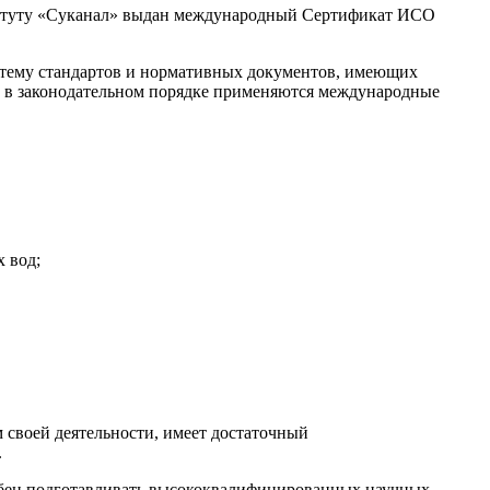
титуту «Суканал» выдан международный Сертификат ИСО
стему стандартов и нормативных документов, имеющих
в в законодательном порядке применяются международные
 вод;
 своей деятельности, имеет достаточный
.
собен подготавливать высококвалифицированных научных