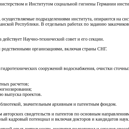
инистерством и Институтом социальной гигиены Германии инс
, осуществляемые подразделениями института, опираются на си
нской Республики. В отдельных работах по заданию заказчико
а действует Научно-технический совет и его секции.
и родственными организациями, включая страны СНГ.
 гидротехнических сооружений водоснабжения, очистки сточных
тных расчетов;
рогнозирования;
ю выпуска проектов.
иблиотекой, значительным архивным и патентным фондом.
м авторских свидетельств и патентов по основным направлениям
й кадровый потенциал и включая докторов и кандидатов наук
етний опыт деятельности, институт подготовил и сегодня спо