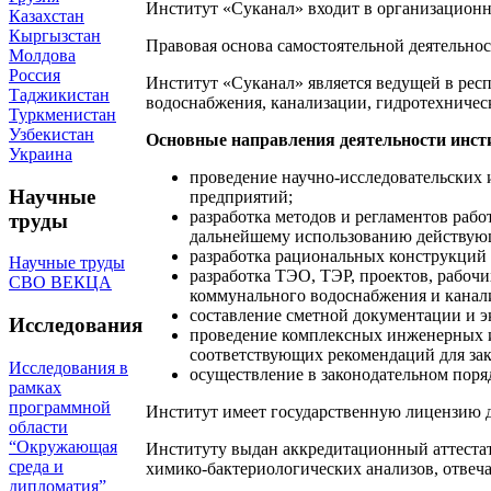
Институт «Суканал» входит в организацион
Казахстан
Кыргызстан
Правовая основа самостоятельной деятельно
Молдова
Россия
Институт «Суканал» является ведущей в рес
Таджикистан
водоснабжения, канализации, гидротехническ
Туркменистан
Узбекистан
Основные направления деятельности инст
Украина
проведение научно-исследовательских 
Научные
предприятий;
разработка методов и регламентов ра
труды
дальнейшему использованию действую
разработка рациональных конструкций и
Научные труды
разработка ТЭО, ТЭР, проектов, рабоч
СВО ВЕКЦА
коммунального водоснабжения и канали
составление сметной документации и э
Исследования
проведение комплексных инженерных из
соответствующих рекомендаций для зак
Исследования в
осуществление в законодательном поряд
рамках
программной
Институт имеет государственную лицензию д
области
“Окружающая
Институту выдан аккредитационный аттестат
среда и
химико-бактериологических анализов, отвеч
дипломатия”