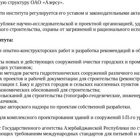
ную структуру ОАО «Азерсу».
сти института регулируется его уставом и законодательными ак
публике научно-исследовательской и проектной организацией, 
ого строительства, охраны от загрязнений и рационального исп
итута:
и опытно-конструкторских работ и разработка рекомендаций в
боты новых и действующих сооружений очистки городских и про
щих установок;
 методов расчета гидротехнических сооружений различного назн
их проектов и рабочей документации для строительства (реконст
зации г. Баку и других городов и сельских населенных пунктов
кономических обоснований для строительства;
ысканий для строительства (топографо-геодезические, инженер
азчиков.
ке авторского надзора по проектам собственной разработки.
ля комплексного проектирования зданий и сооружений I-П-го 
 Государственного агентства Азербайджанской Республики по с
ающих требованиям международных стандартов для питьевой и з