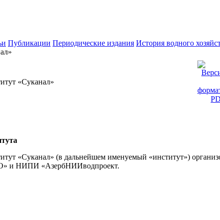
ьи
Публикации
Периодические издания
История водного хозяйс
ал»
титут «Суканал»
итута
итут «Суканал» (в дальнейшем именуемый «институт») организов
ЕО» и НИПИ «АзербНИИводпроект.