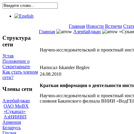
Главная
Новости
Встречи
Стат
Главная
Азербайджан
«Сукан
Структура
сети
Научно-исследовательский и проектный инс
Устав
Положение о
Секретариате
Написал Iskander Beglov
Как стать членом
24.08.2010
сети?
Краткая информация о деятельности инст
Члены сети
Научно-исследовательский и проектный инст
Азербайджан
слияния Бакинского филиала ВНИИ «ВодГ
ОАО МиВХ
«Суканал»
АзНИИВП
Армения
Беларусь
Грузия