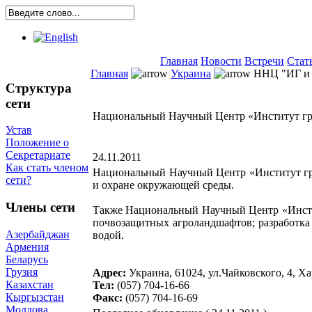
Главная
Новости
Встречи
Стат
Главная
Украина
ННЦ "ИГ и А
Структура
сети
Национальный Научный Центр «Институт гру
Устав
Положение о
Секретариате
24.11.2011
Как стать членом
Национальный Научный Центр «Институт гру
сети?
и охране окружающей среды.
Члены сети
Также Национальный Научный Центр «Инстит
почвозащитных агроландшафтов; разработка 
Азербайджан
водой.
Армения
Беларусь
Грузия
Адрес:
Украина, 61024, ул.Чайковского, 4, Х
Казахстан
Тел:
(057) 704-16-66
Кыргызстан
Факс:
(057) 704-16-69
Молдова