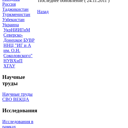
Последнее обновление ( 24.11.2011 )
Россия
Таджикистан
Назад
Туркменистан
Узбекистан
Украина
УкрНИИГиМ
Северско-
Донецкое БУВР
ННЦ "ИГ и А
им. О.Н.
Соколовского"
НУВХиП
ХГАУ
Научные
труды
Научные труды
СВО ВЕКЦА
Исследования
Исследования в
рамках