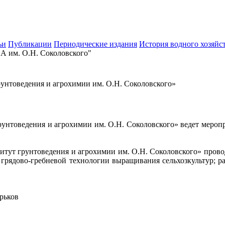
ьи
Публикации
Периодические издания
История водного хозяйс
 им. О.Н. Соколовского"
нтоведения и агрохимии им. О.Н. Соколовского»
нтоведения и агрохимии им. О.Н. Соколовского» ведет меропр
ут грунтоведения и агрохимии им. О.Н. Соколовского» прово
грядово-гребневой технологии выращивания сельхозкультур; р
арьков