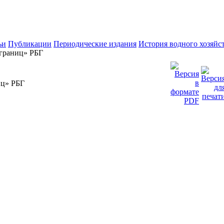
ьи
Публикации
Периодические издания
История водного хозяйс
 границ» РБГ
иц» РБГ