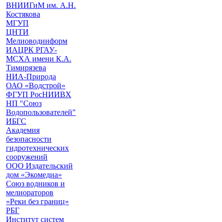
ВНИИГиМ им. А.Н.
Костякова
МГУП
ЦНТИ
Мелиоводинформ
ИАЦРК РГАУ-
МСХА имени К.А.
Тимирязева
НИА-Природа
ОАО «Водстрой»
ФГУП РосНИИВХ
НП "Союз
Водопользователей"
ИБГС
Академия
безопасности
гидротехнических
сооружений
ООО Издательский
дом «Экомедиа»
Союз водников и
мелиораторов
«Реки без границ»
РБГ
Институт систем