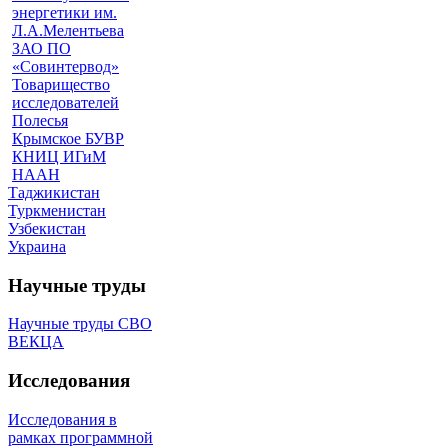
энергетики им.
Л.А.Мелентьева
ЗАО ПО
«Совинтервод»
Товарищество
исследователей
Полесья
Крымское БУВР
КНИЦ ИГиМ
НААН
Таджикистан
Туркменистан
Узбекистан
Украина
Научные труды
Научные труды СВО
ВЕКЦА
Исследования
Исследования в
рамках программной