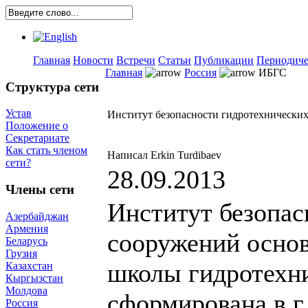
Главная
Новости
Встречи
Статьи
Публикации
Периодиче
Главная
Россия
ИБГС
Структура сети
Устав
Институт безопасности гидротехнически
Положение о
Секретариате
Как стать членом
Написал Erkin Turdibaev
сети?
28.09.2013
Члены сети
Институт безопас
Азербайджан
Армения
сооружений осно
Беларусь
Грузия
школы гидротехни
Казахстан
Кыргызстан
Молдова
сформирована в г
Россия