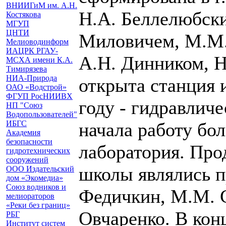
ВНИИГиМ им. А.Н.
Н.А. Беллелюбски
Костякова
МГУП
ЦНТИ
Миловичем, М.М.
Мелиоводинформ
ИАЦРК РГАУ-
А.Н. Динником, Н
МСХА имени К.А.
Тимирязева
НИА-Природа
открыта станция 
ОАО «Водстрой»
ФГУП РосНИИВХ
году - гидравличе
НП "Союз
Водопользователей"
ИБГС
начала работу бо
Академия
безопасности
лаборатория. Пр
гидротехнических
сооружений
школы являлись п
ООО Издательский
дом «Экомедиа»
Союз водников и
Федичкин, М.М. С
мелиораторов
«Реки без границ»
Овчаренко. В кон
РБГ
Институт систем