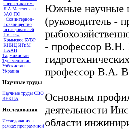
энергетики им.
Южные научные ш
Л.А.Мелентьева
ЗАО ПО
(руководитель - 
«Совинтервод»
Товарищество
исследователей
рыбохозяйственно
Полесья
Крымское БУВР
- профессор В.Н.
КНИЦ ИГиМ
НААН
Таджикистан
гидротехнических
Туркменистан
Узбекистан
профессор В.А. В
Украина
Научные труды
Научные труды СВО
Основным профи
ВЕКЦА
деятельности Инс
Исследования
области инжинир
Исследования в
рамках программной