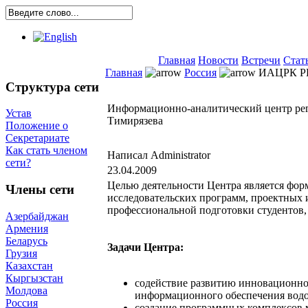
Главная
Новости
Встречи
Стат
Главная
Россия
ИАЦРК РГ
Структура сети
Информационно-аналитический центр реги
Устав
Тимирязева
Положение о
Секретариате
Как стать членом
Написал Administrator
сети?
23.04.2009
Целью деятельности Центра является фор
Члены сети
исследовательских программ, проектных 
профессиональной подготовки студентов, 
Азербайджан
Армения
Беларусь
Задачи Центра:
Грузия
Казахстан
Кыргызстан
содействие развитию инновационног
Молдова
информационного обеспечения водо
Россия
создание программных комплексов 