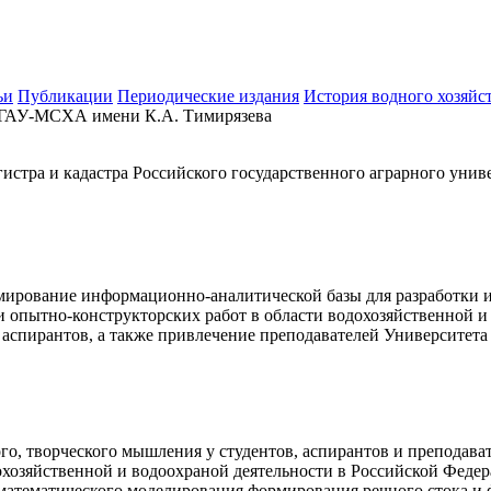
ьи
Публикации
Периодические издания
История водного хозяйс
АУ-МСХА имени К.А. Тимирязева
стра и кадастра Российского государственного аграрного уни
мирование информационно-аналитической базы для разработки 
и опытно-конструкторских работ в области водохозяйственной и
аспирантов, а также привлечение преподавателей Университета
о, творческого мышления у студентов, аспирантов и преподават
хозяйственной и водоохраной деятельности в Российской Федер
математического моделирования формирования речного стока и