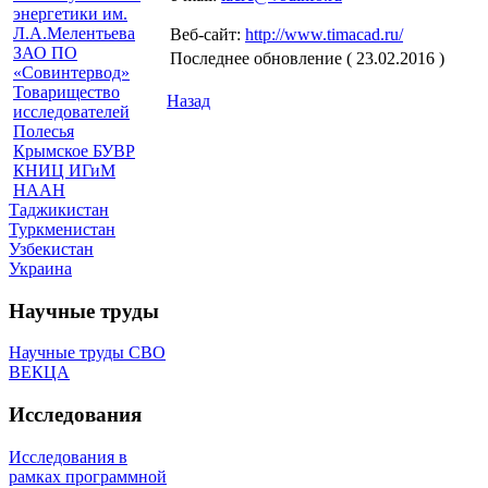
энергетики им.
Л.А.Мелентьева
Веб-сайт:
http://www.timacad.ru/
ЗАО ПО
Последнее обновление ( 23.02.2016 )
«Совинтервод»
Товарищество
Назад
исследователей
Полесья
Крымское БУВР
КНИЦ ИГиМ
НААН
Таджикистан
Туркменистан
Узбекистан
Украина
Научные труды
Научные труды СВО
ВЕКЦА
Исследования
Исследования в
рамках программной