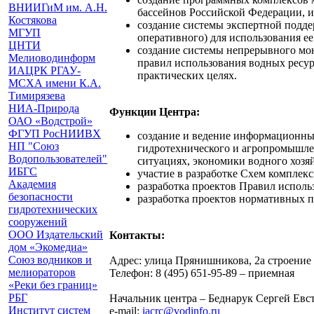
ВНИИГиМ им. А.Н.
бассейнов Российской Федерации, и
Костякова
создание системы экспертной подде
МГУП
оперативного) для использования ее
ЦНТИ
создание системы непрерывного мон
Мелиоводинформ
правил использования водных ресур
ИАЦРК РГАУ-
практических целях.
МСХА имени К.А.
Тимирязева
НИА-Природа
Функции Центра:
ОАО «Водстрой»
ФГУП РосНИИВХ
создание и ведение информационных
НП "Союз
гидротехнического и агропромышле
Водопользователей"
ситуациях, экономики водного хозя
ИБГС
участие в разработке Схем комплек
Академия
разработка проектов Правил испол
безопасности
разработка проектов нормативных п
гидротехнических
сооружений
ООО Издательский
Контакты:
дом «Экомедиа»
Союз водников и
Адрес: улица Прянишникова, 2а строение
мелиораторов
Телефон: 8 (495) 651-95-89 – приемная
«Реки без границ»
РБГ
Начальник центра – Беднарук Сергей Евс
Институт систем
e-mail:
iacrc@vodinfo.ru