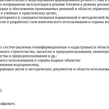
х непрерывная эксплуатация в режиме близком к режиму реальн
ржки и обоснования принимаемых решений в области управления
 в учебных и практических целях;
иторинга и совершенствования нормативной и методической базы
сов и разработки схем комплексного использования и охраны в
 систем (включая геоинформационные и кадастровые) в области
нного строительства, экологии и природопользования, инжене
йства и природопользования и др.;
сного использования и охраны водных объектов;
ьзования водохранилищ;
равовых актов и методических документов в области использова
 2
тафьевич;