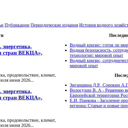
ьи
Публикации
Периодические издания
История водного хозяйс
ти
Последн
Водный кризис: готов ли ми
 энергетика,
Водная безопасность, сотру
мы стран ВЕКЦА»,
технологии: мировой опыт
Водный кризис, сотрудничес
мировой опыт
а, продовольствие, климат,
После
юля июня 2026...
Зиганшина Д.Р., Сорокин А.Г.
Волосухин В. А - Решению в
 энергетика,
Европейской территории Рос
мы стран ВЕКЦА»,
Е.И. Панкова - Засоление о
региона: Старые и новые пр
а, продовольствие, климат,
юля июня 2026...