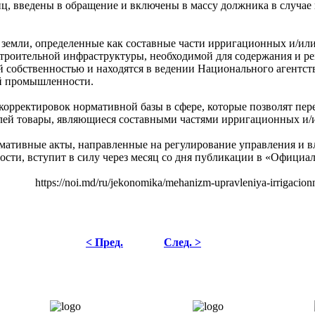
ц, введены в обращение и включены в массу должника в случае 
о земли, определенные как составные части ирригационных и/или
строительной инфраструктуры, необходимой для содержания и р
й собственностью и находятся в ведении Национального агентст
ой промышленности.
корректировок нормативной базы в сфере, которые позволят пер
лей товары, являющиеся составными частями ирригационных и/
мативные акты, направленные на регулирование управления и 
ости, вступит в силу через месяц со дня публикации в «Офици
https://noi.md/ru/jekonomika/mehanizm-upravleniya-irrigacion
< Пред.
След. >