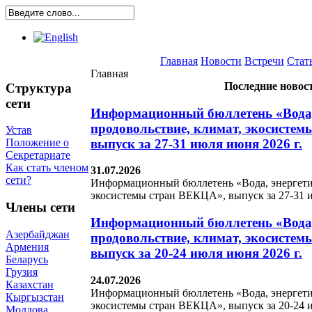
Главная
Новости
Встречи
Стат
Главная
Последние новос
Структура
сети
Информационный бюллетень «Вода,
продовольствие, климат, экосисте
Устав
выпуск за 27-31 июля июня 2026 г.
Положение о
Секретариате
Как стать членом
31.07.2026
сети?
Информационный бюллетень «Вода, энергетик
экосистемы стран ВЕКЦА», выпуск за 27-31 и
Члены сети
Информационный бюллетень «Вода,
Азербайджан
продовольствие, климат, экосисте
Армения
выпуск за 20-24 июля июня 2026 г.
Беларусь
Грузия
24.07.2026
Казахстан
Информационный бюллетень «Вода, энергетик
Кыргызстан
экосистемы стран ВЕКЦА», выпуск за 20-24 и
Молдова