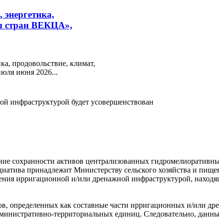
 энергетика,
мы стран ВЕКЦА»,
а, продовольствие, климат,
юля июня 2026...
ой инфраструктурой будет усовершенствован
ние сохранности активов централизованных гидромелиоративны
ициатива принадлежит Министерству сельского хозяйства и пищ
ения ирригационной и/или дренажной инфраструктурой, находя
в, определенных как составные части ирригационных и/или дре
дминистративно-территориальных единиц. Следовательно, данны