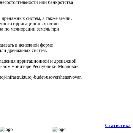
несостоятельности или банкротства
 дренажных систем, а также земли,
емонта ирригационных и/или
ва по мелиорации земель при
едавать в денежной форме
или дренажных систем.
владения ирригационной и дренажной
альном мониторе Республики Молдова».
noj-infrastrukturoj-budet-usovershenstvovan
Статистика