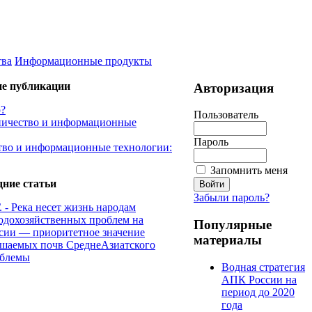
тва
Информационные продукты
ие публикации
Авторизация
р?
Пользователь
дничество и информационные
Пароль
тво и информационные технологии:
Запомнить меня
дние статьи
Забыли пароль?
 - Река несет жизнь народам
одохозяйственных проблем на
Популярные
сии — приоритетное значение
материалы
рошаемых почв СреднеАзиатского
облемы
Водная стратегия
АПК России на
период до 2020
года