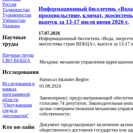
Россия
Информационный бюллетень «Вода,
Таджикистан
продовольствие, климат, экосисте
Туркменистан
Узбекистан
выпуск за 13-17 июля июня 2026 г.
Украина
17.07.2026
Научные
Информационный бюллетень «Вода, энергетик
труды
экосистемы стран ВЕКЦА», выпуск за 13-17 и
Научные труды
СВО ВЕКЦА
Молдова: механизм управления ирригационн
Исследования
Написал Iskander Beglov
Исследования в
01.08.2024
рамках
программной
Законопроект, предусматривающий обеспече
области
голосами 74 депутатов. Законодательная ин
“Окружающая
целью совершенствования механизма управл
среда и
собственности.
дипломатия”
Документ предусматривает включение активо
Кто он-лайн
общественного достояния государства или а