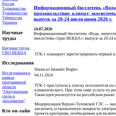
Россия
Информационный бюллетень «Вода,
Таджикистан
продовольствие, климат, экосисте
Туркменистан
Узбекистан
выпуск за 20-24 июля июня 2026 г.
Украина
24.07.2026
Научные
Информационный бюллетень «Вода, энергетик
труды
экосистемы стран ВЕКЦА», выпуск за 20-24 и
Научные труды
СВО ВЕКЦА
ТГК-1 планирует зарегистрировать первый к
Исследования
Написал Iskander Beglov
Исследования в
04.11.2024
рамках
программной
ТГК-1 приступила к поиску исполнителя на 
области
климатического. При этом сами услуги по р
“Окружающая
Такая идея реализуется на российском рынке
среда и
дипломатия”
Модернизация Верхне-Туломской ГЭС — масш
увеличить установленную мощность электрос
Кто он-лайн
проекта критериям, необходимым для включе