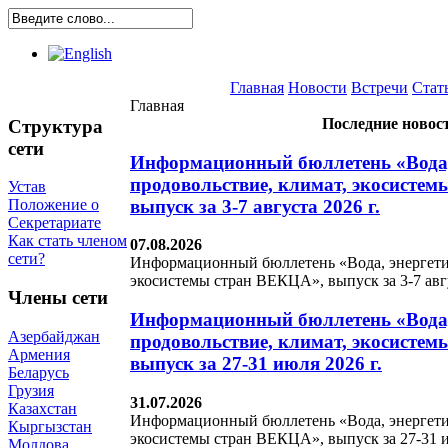
Главная
Новости
Встречи
Стат
Главная
Последние новос
Структура
сети
Информационный бюллетень «Вода,
продовольствие, климат, экосисте
Устав
выпуск за 3-7 августа 2026 г.
Положение о
Секретариате
Как стать членом
07.08.2026
сети?
Информационный бюллетень «Вода, энергетик
экосистемы стран ВЕКЦА», выпуск за 3-7 авгу
Члены сети
Информационный бюллетень «Вода,
Азербайджан
продовольствие, климат, экосисте
Армения
выпуск за 27-31 июля 2026 г.
Беларусь
Грузия
31.07.2026
Казахстан
Информационный бюллетень «Вода, энергетик
Кыргызстан
экосистемы стран ВЕКЦА», выпуск за 27-31 ию
Молдова