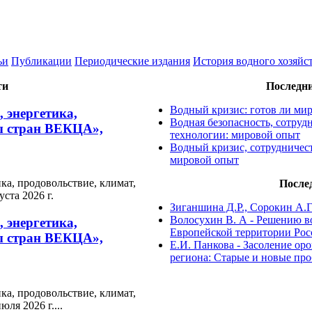
ьи
Публикации
Периодические издания
История водного хозяйс
ти
Последн
Водный кризис: готов ли ми
 энергетика,
Водная безопасность, сотру
мы стран ВЕКЦА»,
технологии: мировой опыт
Водный кризис, сотрудничес
мировой опыт
а, продовольствие, климат,
После
ста 2026 г.
Зиганшина Д.Р., Сорокин А.Г.
Волосухин В. А - Решению в
 энергетика,
Европейской территории Рос
мы стран ВЕКЦА»,
Е.И. Панкова - Засоление о
региона: Старые и новые пр
а, продовольствие, климат,
ля 2026 г....