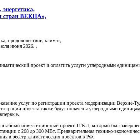
 энергетика,
мы стран ВЕКЦА»,
а, продовольствие, климат,
юля июня 2026...
лиматический проект и оплатить услуги углеродными единицам
оказание услуг по регистрации проекта модернизации Верхне-Ту
егистрации проекта также будут оплачены углеродными единицам
 впервые.
табный инвестиционный проект ТГК-1, который был завершен в
танции с 268 до 300 МВт. Предварительная технико-экономичес
ния в реестр климатических проектов в РФ.