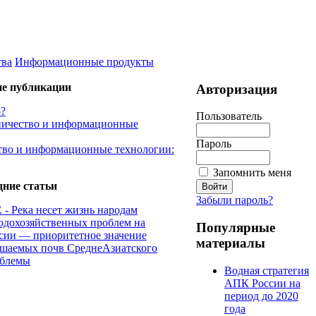
тва
Информационные продукты
ие публикации
Авторизация
р?
Пользователь
дничество и информационные
Пароль
тво и информационные технологии:
Запомнить меня
дние статьи
Забыли пароль?
 - Река несет жизнь народам
одохозяйственных проблем на
Популярные
сии — приоритетное значение
материалы
рошаемых почв СреднеАзиатского
облемы
Водная стратегия
АПК России на
период до 2020
года