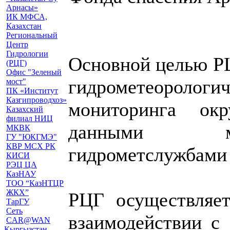
Арнасы»
ИК МФСА,
Казахстан
Региональный
Центр
Гидрологии
Основной целью Р
(РЦГ)
Офис "Зеленый
гидрометеоролог
мост"
ПК «Институт
Казгипроводхоз»
мониторинга о
Казахский
филиал НИЦ
данными ме
МКВК
ГУ "ЮКГМЭ"
КВР МСХ РК
гидрометслужбами 
КИСИ
РЭЦ ЦА
КазНАУ
ТОО “КазНТЦР
ЖКХ”
РЦГ осуществляет
ТарГУ
Сеть
взаимодействии с
CAR@WAN
Кыргызстан