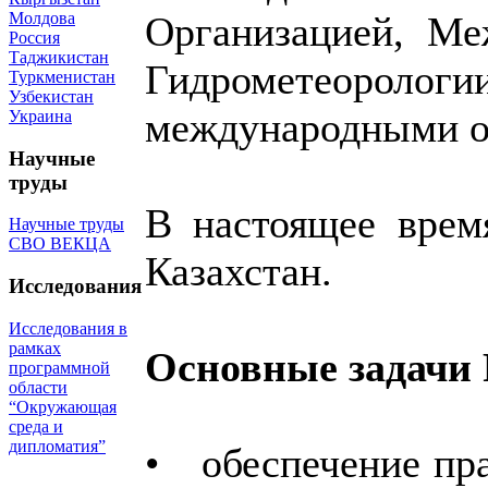
Молдова
Организацией, Ме
Россия
Таджикистан
Гидрометеорол
Туркменистан
Узбекистан
международными о
Украина
Научные
труды
В настоящее врем
Научные труды
СВО ВЕКЦА
Казахстан.
Исследования
Исследования в
рамках
Основные задачи
программной
области
“Окружающая
среда и
дипломатия”
• обеспечение пр