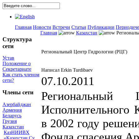
Главная
Новости
Встречи
Статьи
Публикации
Периодиче
Главная
Казахстан
Региональ
Структура
сети
Региональный Центр Гидрологии (РЦГ)
Устав
Положение о
Секретариате
Написал Erkin Turdibaev
Как стать членом
07.10.2011
сети?
Члены сети
Региональный 
Азербайджан
Исполнительного 
Армения
Беларусь
в 2002 году реше
Грузия
Казахстан
КазНИИВХ
Фонда спасения Ар
«Казахстан Су