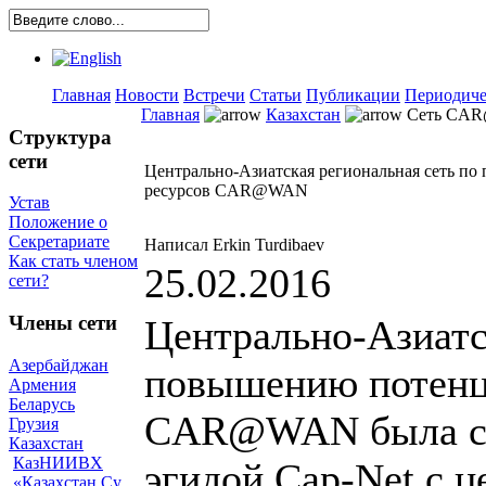
Главная
Новости
Встречи
Статьи
Публикации
Периодиче
Главная
Казахстан
Сеть CA
Структура
сети
Центрально-Азиатская региональная сеть по
ресурсов CAR@WAN
Устав
Положение о
Секретариате
Написал Erkin Turdibaev
Как стать членом
25.02.2016
сети?
Члены сети
Центрально-Азиатс
Азербайджан
повышению потенци
Армения
Беларусь
CAR@WAN была соз
Грузия
Казахстан
КазНИИВХ
эгидой Cap-Net с ц
«Казахстан Су