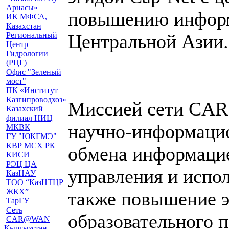
Арнасы»
повышению информ
ИК МФСА,
Казахстан
Региональный
Центральной Азии.
Центр
Гидрологии
(РЦГ)
Офис "Зеленый
мост"
ПК «Институт
Казгипроводхоз»
Миссией сети CAR
Казахский
филиал НИЦ
научно-информацио
МКВК
ГУ "ЮКГМЭ"
КВР МСХ РК
обмена информацие
КИСИ
РЭЦ ЦА
управления и испол
КазНАУ
ТОО “КазНТЦР
ЖКХ”
также повышение э
ТарГУ
Сеть
образовательного 
CAR@WAN
Кыргызстан