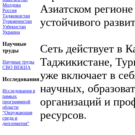
Молдова
Азиатском регионе
Россия
Таджикистан
устойчивого развит
Туркменистан
Узбекистан
Украина
Научные
Сеть действует в К
труды
Таджикистане, Тур
Научные труды
СВО ВЕКЦА
уже включает в себ
Исследования
научных, образова
Исследования в
рамках
организаций и про
программной
области
ресурсов.
“Окружающая
среда и
дипломатия”