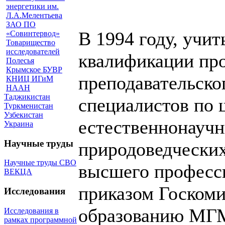
энергетики им.
Л.А.Мелентьева
ЗАО ПО
В 1994 году, учи
«Совинтервод»
Товарищество
исследователей
квалификации пр
Полесья
Крымское БУВР
преподавательско
КНИЦ ИГиМ
НААН
Таджикистан
специалистов по 
Туркменистан
Узбекистан
естественнонаучн
Украина
Научные труды
природоведческих
Научные труды СВО
высшего професси
ВЕКЦА
приказом Госком
Исследования
образованию МГМ
Исследования в
рамках программной