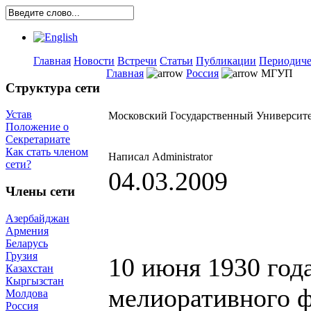
Главная
Новости
Встречи
Статьи
Публикации
Периодиче
Главная
Россия
МГУП
Структура сети
Устав
Московский Государственный Университе
Положение о
Секретариате
Как стать членом
Написал Administrator
сети?
04.03.2009
Члены сети
Азербайджан
Армения
Беларусь
Грузия
10 июня 1930 год
Казахстан
Кыргызстан
мелиоративного ф
Молдова
Россия