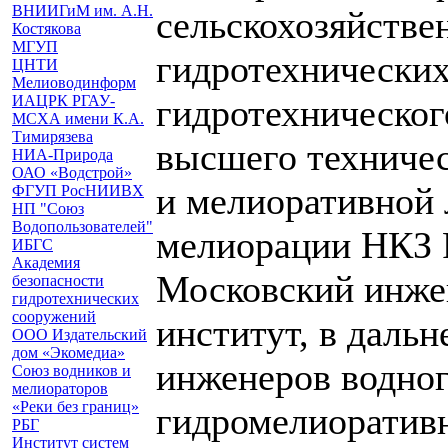
ВНИИГиМ им. А.Н.
сельскохозяйстве
Костякова
МГУП
гидротехнически
ЦНТИ
Мелиоводинформ
ИАЦРК РГАУ-
гидротехническог
МСХА имени К.А.
Тимирязева
высшего техничес
НИА-Природа
ОАО «Водстрой»
и мелиоративной 
ФГУП РосНИИВХ
НП "Союз
Водопользователей"
мелиорации НКЗ 
ИБГС
Академия
Московский инже
безопасности
гидротехнических
сооружений
институт, в даль
ООО Издательский
дом «Экомедиа»
инженеров водног
Союз водников и
мелиораторов
«Реки без границ»
гидромелиоратив
РБГ
Институт систем