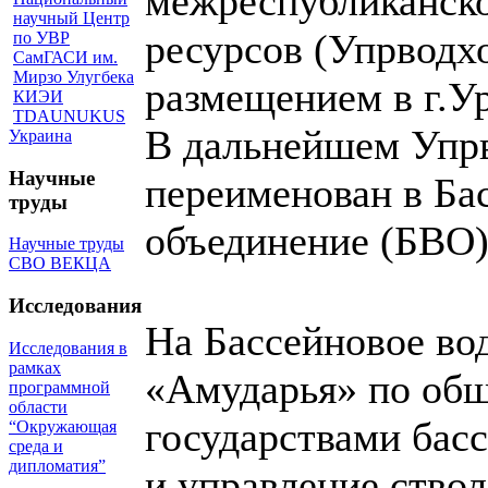
межреспубликанск
научный Центр
ресурсов (Упрводхо
по УВР
СамГАСИ им.
Мирзо Улугбека
размещением в г.Ур
КИЭИ
TDAUNUKUS
В дальнейшем Упр
Украина
Научные
переименован в Ба
труды
объединение (БВО)
Научные труды
СВО ВЕКЦА
Исследования
На Бассейновое во
Исследования в
рамках
«Амударья» по общ
программной
области
государствами бас
“Окружающая
среда и
дипломатия”
и управление ство