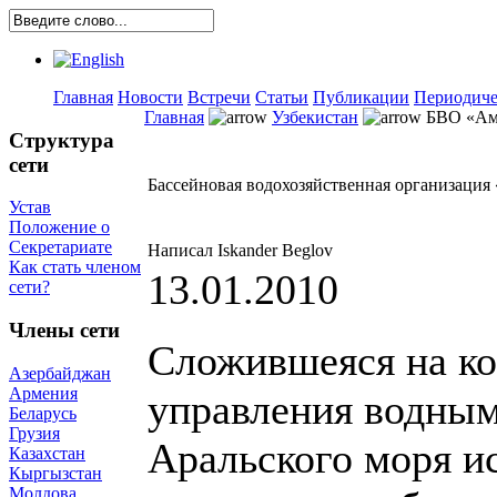
Главная
Новости
Встречи
Статьи
Публикации
Периодиче
Главная
Узбекистан
БВО «Ам
Структура
сети
Бассейновая водохозяйственная организация
Устав
Положение о
Секретариате
Написал Iskander Beglov
Как стать членом
13.01.2010
сети?
Члены сети
Сложившеяся на ко
Азербайджан
Армения
управления водным
Беларусь
Грузия
Аральского моря и
Казахстан
Кыргызстан
Молдова