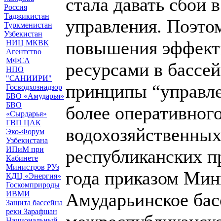
стала давать сбои 
Россия
Таджикистан
управления. Поэто
Туркменистан
Узбекистан
повышения эффект
НИЦ МКВК
Агентство
МФСА
ресурсами в бассей
НПО
"САНИИРИ"
принципы “управле
Госводхознадзор
БВО «Амударья»
БВО
более оперативног
«Сырдарья»
ГВП ЦАК
водохозяйственных
Эко-Форум
Узбекистана
ИПиМ при
республиканских пр
Кабинете
Министров РУз
года приказом Мин
КДЦ «Энергия»
Госкомприроды
ИВМИ
Амударьинское бас
Защита бассейна
реки Зарафшан
Национальный