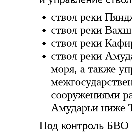
ствол реки Пянд
ствол реки Вахш
ствол реки Кафи
ствол реки Амуд
моря, а также уп
межгосударствен
сооружениями р
Амударьи ниже Т
Под контроль БВО 