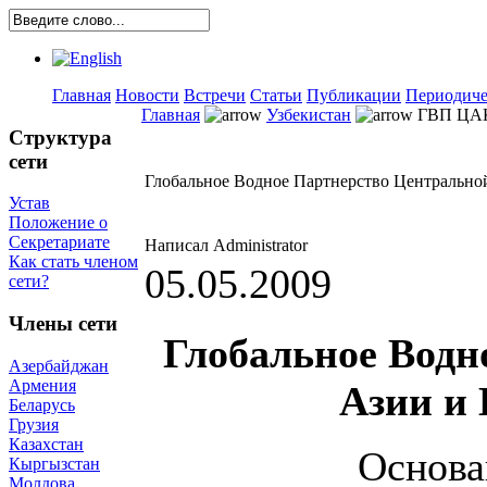
Главная
Новости
Встречи
Статьи
Публикации
Периодиче
Главная
Узбекистан
ГВП ЦА
Структура
сети
Глобальное Водное Партнерство Центрально
Устав
Положение о
Секретариате
Написал Administrator
Как стать членом
05.05.2009
сети?
Члены сети
Глобальное Водн
Азербайджан
Армения
Азии и
Беларусь
Грузия
Казахстан
Основа
Кыргызстан
Молдова