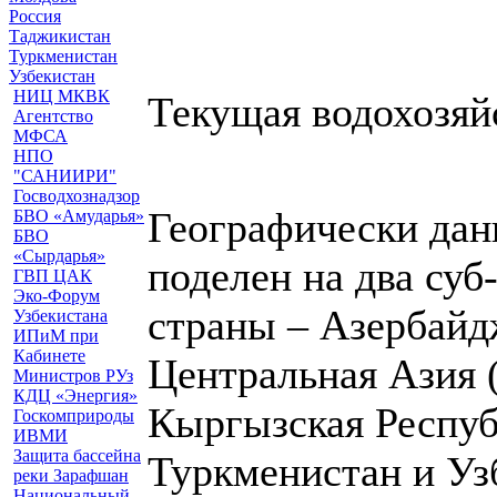
Россия
Таджикистан
Туркменистан
Узбекистан
НИЦ МКВК
Текущая водохозяй
Агентство
МФСА
НПО
"САНИИРИ"
Госводхознадзор
Географически дан
БВО «Амударья»
БВО
«Сырдарья»
поделен на два су
ГВП ЦАК
Эко-Форум
страны – Азербайд
Узбекистана
ИПиМ при
Кабинете
Центральная Азия (
Министров РУз
КДЦ «Энергия»
Кыргызская Респуб
Госкомприроды
ИВМИ
Защита бассейна
Туркменистан и Уз
реки Зарафшан
Национальный