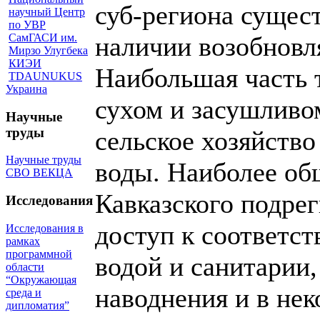
суб-региона сущес
научный Центр
по УВР
СамГАСИ им.
наличии возобновл
Мирзо Улугбека
КИЭИ
Наибольшая часть 
TDAUNUKUS
Украина
сухом и засушливо
Научные
труды
сельское хозяйство
Научные труды
воды. Наиболее о
СВО ВЕКЦА
Кавказского подре
Исследования
доступ к соответс
Исследования в
рамках
программной
водой и санитарии,
области
“Окружающая
наводнения и в не
среда и
дипломатия”